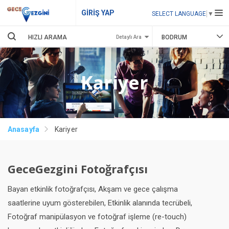
GİRİŞ YAP
SELECT LANGUAGE
▼
BODRUM
Detaylı Ara
Kariyer
Anasayfa
Kariyer
GeceGezgini Fotoğrafçısı
Bayan etkinlik fotoğrafçısı, Akşam ve gece çalışma
saatlerine uyum gösterebilen, Etkinlik alanında tecrübeli,
Fotoğraf manipülasyon ve fotoğraf işleme (re-touch)